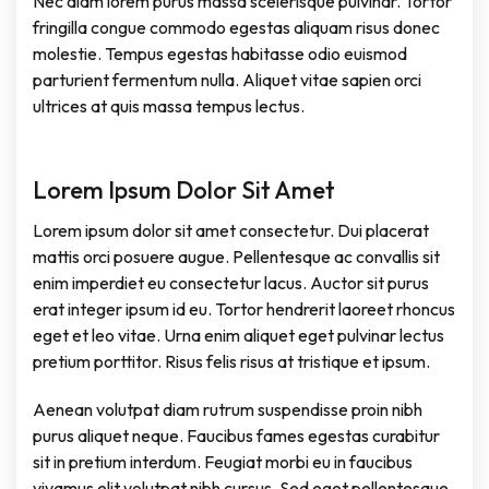
Nec diam lorem purus massa scelerisque pulvinar. Tortor
fringilla congue commodo egestas aliquam risus donec
molestie. Tempus egestas habitasse odio euismod
parturient fermentum nulla. Aliquet vitae sapien orci
ultrices at quis massa tempus lectus.
Lorem Ipsum Dolor Sit Amet
Lorem ipsum dolor sit amet consectetur. Dui placerat
mattis orci posuere augue. Pellentesque ac convallis sit
enim imperdiet eu consectetur lacus. Auctor sit purus
erat integer ipsum id eu. Tortor hendrerit laoreet rhoncus
eget et leo vitae. Urna enim aliquet eget pulvinar lectus
pretium porttitor. Risus felis risus at tristique et ipsum.
Aenean volutpat diam rutrum suspendisse proin nibh
purus aliquet neque. Faucibus fames egestas curabitur
sit in pretium interdum. Feugiat morbi eu in faucibus
vivamus elit volutpat nibh cursus. Sed eget pellentesque