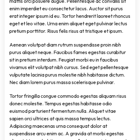
mattis orci posuere augue. Pellentesque ac convallis sit
enim imperdiet eu consectetur lacus. Auctor sit purus
erat integer ipsum id eu. Tortor hendrerit laoreet rhoncus
eget et leo vitae. Urna enim aliquet eget pulvinar lectus
pretium porttitor. Risus felis risus at tristique et ipsum.
Aenean volutpat diam rutrum suspendisse proin nibh
purus aliquet neque. Faucibus fames egestas curabitur
sit in pretium interdum. Feugiat morbi eu in faucibus
vivamus elit volutpat nibh cursus. Sed eget pellentesque
vulputate lacinia purus molestie nibh habitasse dictum.
Nec diam lorem purus massa scelerisque pulvinar.
Tortor fringilla congue commodo egestas aliquam risus
donec molestie. Tempus egestas habitasse odio
euismod parturient fermentum nulla. Aliquet vitae
sapien orci ultrices at quis massa tempus lectus.
Adipiscing maecenas urna consequat dolor at
suspendisse arcu enim ac. A gravida at morbi egestas